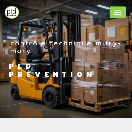
Panneau de gestion des cookies
contrôle technique mitry-
mory
PLD
PREVENTION