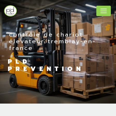
Panneau de gestion des cookies
contrôle de chariot
élevateur tremblay-en-
france
PLD
PREVENTION